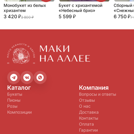
Монобукет из белых
Букет с хризантемой
Сборный 
хризантем
«Небесный бриз»
«Снежный
3 420 ₽
5 599 ₽
6 750 ₽
3 800 ₽
7
Каталог
Компания
Букеты
Вопросы и ответы
Пионы
Отзывы
Розы
О нас
Композиции
Доставка
Контакты
Оплата
Гарантии