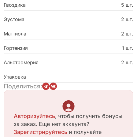
создают объем и нежность, словно легкие
Гвоздика
5 шт.
облака. Изящная эустома добавляет букету
изысканности и благородства. Яркие соцветия
Эустома
2 шт.
гвоздики подчеркивают весеннее настроение,
наполняя композицию жизнерадостностью.
Маттиола
2 шт.
Душистая маттиола привносит тонкий,
сладковатый аромат, окутывая пространство
Гортензия
1 шт.
уютом. Завершают образ пестрые веточки
альстромерии, символизирующие дружбу и
Альстромерия
2 шт.
преданность. Этот букет станет идеальным
подарком для любой женщины, выражая ваше
Упаковка
тепло и заботу. Подарите себе или близким
Поделиться:
кусочек солнечной весны с этим
великолепным букетом.
Авторизуйтесь
, чтобы получить бонусы
за заказ. Еще нет аккаунта?
Зарегистрируйтесь
и получайте