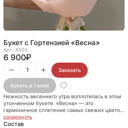
Букет с Гортензией «Весна»
Арт.: 6503
6 900
Заказать
Купить в 1 клик
Нежность весеннего утра воплотилась в этом
утонченном букете. «Весна» — это
гармоничное сплетение самых свежих цветов,
призванное привнести радость и красоту в
развернуть
Состав
ваш дом. Воздушные шапки гортензии