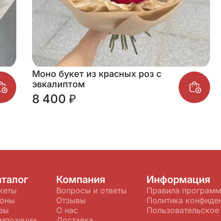
Моно букет из красных роз с
эвкалиптом
8 400 ₽
аталог
Компания
Информация
кеты
Вопросы и ответы
Правила программ
оны
Отзывы
Политика конфиде
зы
О нас
Пользовательское
мпозиции
Доставка