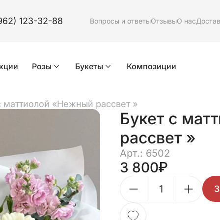
962) 123-32-88
Вопросы и ответы
Отзывы
О нас
Доста
кции
Розы
Букеты
Композиции
с маттиолой «Нежный рассвет »
Букет с мат
рассвет »
Арт.: 6502
3 800
З