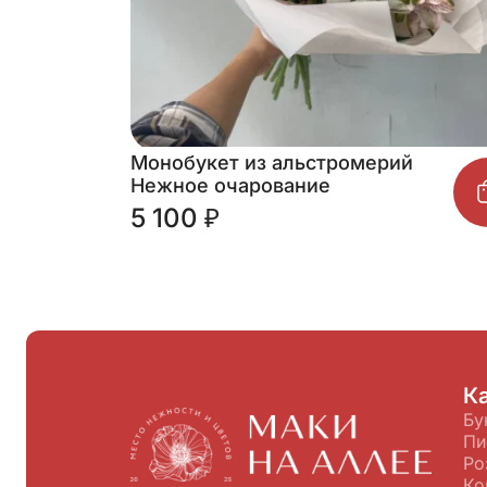
Монобукет из альстромерий
Нежное очарование
5 100 ₽
К
Бу
Пи
Ро
Ко