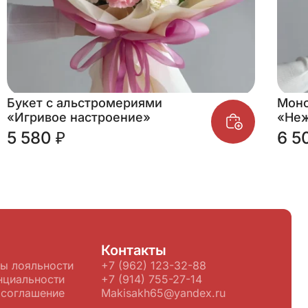
Букет с альстромериями
Моно
«Игривое настроение»
«Не
5 580 ₽
6 5
Контакты
ы лояльности
+7 (962) 123-32-88
нциальности
+7 (914) 755-27-14
 соглашение
Makisakh65@yandex.ru