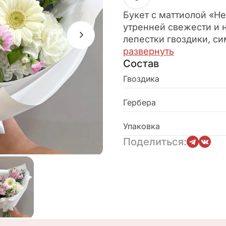
Букет с маттиолой «Н
утренней свежести и 
лепестки гвоздики, с
очарование. Воздушна
развернуть
Состав
легкой меланхолии, с
приносят радость и т
Гвоздика
природе. Центральное
душистая маттиола, н
Гербера
манящим ароматом. Со
гармоничную палитру
Упаковка
восходящего солнца. 
Поделиться:
выражения самых искр
станет прекрасным п
умиротворения и нежн