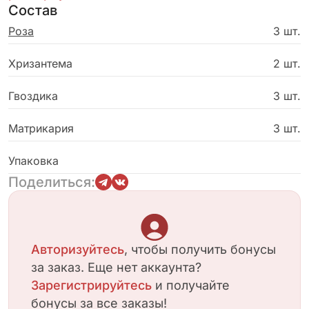
Состав
хризантем и декоративной зелени создает
изысканную композицию, способную
Роза
3 шт.
растопить любое сердце.
Хризантема
2 шт.
Гвоздика
3 шт.
Матрикария
3 шт.
Упаковка
Поделиться:
Авторизуйтесь
, чтобы получить бонусы
за заказ. Еще нет аккаунта?
Зарегистрируйтесь
и получайте
бонусы за все заказы!