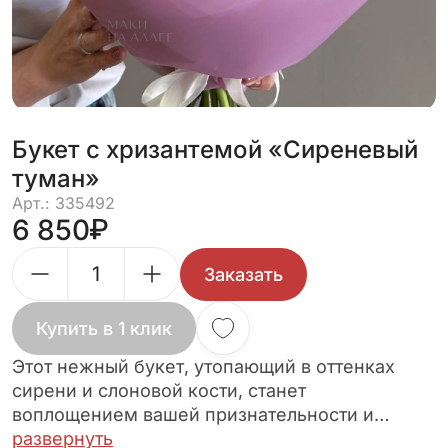
Букет с хризантемой «Сиреневый
туман»
Арт.: 335492
6 850
Заказать
Купить в 1 клик
Этот нежный букет, утопающий в оттенках
сирени и слоновой кости, станет
воплощением вашей признательности и
восхищения. Аккуратное сочетание роз,
развернуть