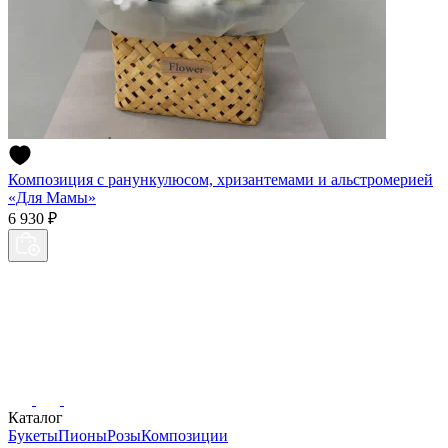
Композиция с ранункулюсом, хризантемами и альстромерией
«Для Мамы»
6 930 ₽
Каталог
Букеты
Пионы
Розы
Композиции