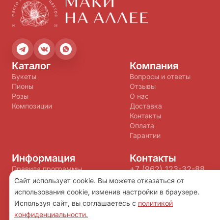
Каталог
Компания
Букеты
Вопросы и ответы
Пионы
Отзывы
Розы
О нас
Композиции
Доставка
Контакты
Оплата
Гарантии
Информация
Контакты
+7 (962) 123-32-88
Правила программы
+7 (914) 755-27-14
лояльности
Сайт использует cookie. Вы можете отказаться от
Политика конфиденциальности
Makisakh65@yandex.ru
использования cookie, изменив настройки в браузере.
Пользовательское соглашение
Используя сайт, вы соглашаетесь с
политикой
конфиденциальности.