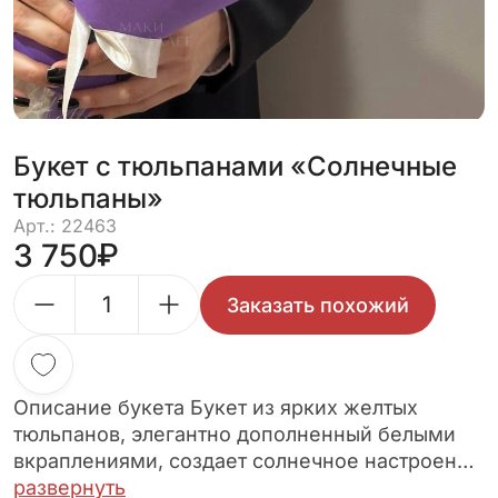
Букет с тюльпанами «Солнечные
тюльпаны»
Арт.: 22463
3 750
Заказать похожий
Описание букета Букет из ярких желтых
тюльпанов, элегантно дополненный белыми
вкраплениями, создает солнечное настроение
и символизирует радость и тепло. Нежные
развернуть