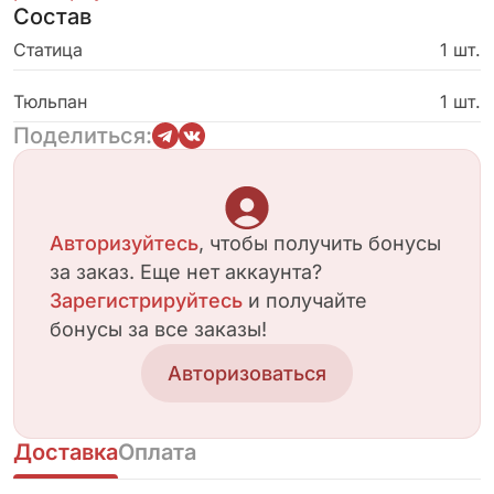
Состав
цветы, красиво оформленные в фиолетовую
обертку, станут прекрасным подарком. Этот
Статица
1 шт.
букет привнесет в любой интерьер яркость и
свежесть весны.
Тюльпан
1 шт.
Поделиться:
Авторизуйтесь
, чтобы получить бонусы
за заказ. Еще нет аккаунта?
Зарегистрируйтесь
и получайте
бонусы за все заказы!
Авторизоваться
Доставка
Оплата