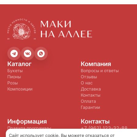
Каталог
Компания
Букеты
Вопросы и ответы
Пионы
Отзывы
Розы
О нас
Композиции
Доставка
Контакты
Оплата
Гарантии
Информация
Контакты
+7 (962) 123-32-88
Правила программы
+7 (914) 755-27-14
лояльности
Сайт использует cookie. Вы можете отказаться от