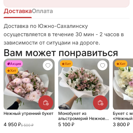
Доставка
Оплата
Доставка по Южно-Сахалинску
осуществляется в течение 30 мин - 2 часов в
зависимости от ситуцаии на дороге.
Вам может понравиться
Акция
Хит
Хит
Хит
Нежный утренний букет
Монобукет из
Букет с 
альстромерий Нежное
«Нежный 
очарование
4 950 ₽
5 100 ₽
3 800 ₽
5 500 ₽