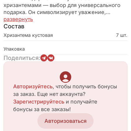
хризантемами — выбор для универсального
подарка. Он символизирует уважение,
искренность и заботу. Подходит для любого
развернуть
Состав
повода: от благодарности до делового
поздравления.
Хризантема кустовая
7 шт.
Упаковка
Поделиться:
Авторизуйтесь
, чтобы получить бонусы
за заказ. Еще нет аккаунта?
Зарегистрируйтесь
и получайте
бонусы за все заказы!
Авторизоваться